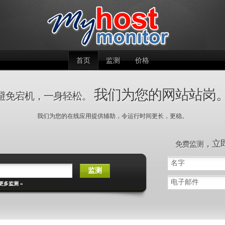
首页
监测
价格
我们为您的网站站岗
避免宕机，一身轻松。
我们为您的在线应用提供辅助，令运行时间更长，更稳。
免费监测
，立
更多监测 »