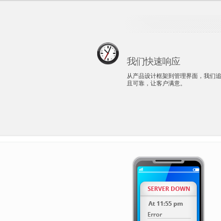
我们快速响应
从产品设计框架到管理界面，我们
且可靠，让客户满意。