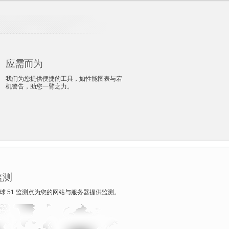
应需而为
我们为您提供便捷的工具，如性能图表与宕
机警告，助您一臂之力。
监测
球 51 监测点为您的网站与服务器提供监测。