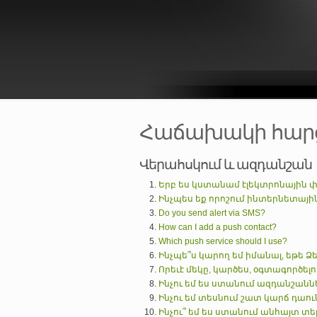
Հաճախակի հարցվ
Վերահսկում և ազդանշան
Երբ ես կստանամ էլեկտրոնային փ
Ինչպես եք որոշում ինտերնետային
Do you send alert via SMS?
How can I add a push contact?
Which push service should I use?
Ինչպե՞ս կարող եմ իմանալ, եթե Ձ
Որեւէ մեկը, կարծես, օգտագործելո
Ինչու եմ ես ստանում ազդանշան
Ինչու եմ տեսնում շատ կարճ դաո
Ինչու՞ եմ ես ստանում անհայտ տեր