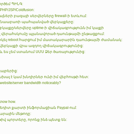
րծեմ ՊԻՆԳ:
P/JSP/Coldfusion:
լների բազայի սերվերները firewall-ի ետևում:
աղնաաբառի պահպանված վեբկայքերը:
եբկայքը/սերվերը uptime-ի վիճակագրությունն իմ կայքի
լ վերահսկումը պլանավորած դաունթայմի ընթացքում:
կել reboot հարցում իմ մատակարարին դաունթայմի ժամանակ:
 վեբկայքի վրա ազդող վիճակագրությունից:
. և ես չեմ ստանում ՍՄՍ Ձեր ծառայությունից:
այրերից:
 սխալ է կամ խնդիրներ ունի իմ վեբհոսթի հետ:
 website/server bandwidth noticeably?
t know how.
րեդիտ քարտի ինֆորմացիան Paypal-ում:
ճարային մեթոդը:
իվ պորտերը, որոնք ինձ պետք են: