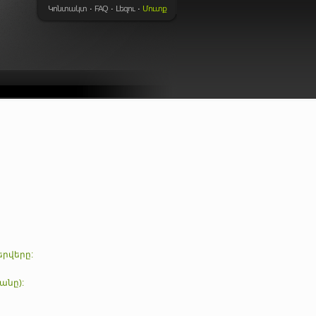
Կոնտակտ
FAQ
Լեզու
Մուտք
երվերը:
անը):