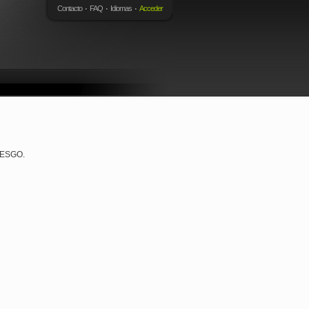
Contacto
FAQ
Idiomas
Acceder
RIESGO.