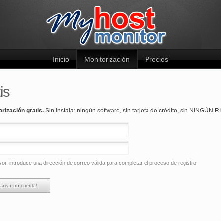
Inicio
Monitorización
Precios
is
orización gratis.
Sin instalar ningún software, sin tarjeta de crédito, sin NINGÚN 
vor, introduce una dirección de correo válida para completar el proceso de registro.